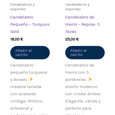
Candelabros y
Candelabros y
soportes
soportes
Candelabro
Candelabro de
Pequeño – Turquois
Hierro – Repisa- 5
Gold
Tazas
18,00
€
25,00
€
Añadir al
Añadir al
carrito
carrito
Candelabro
Candelabro de
pequeño turquesa
hierro con 5
y dorado
portavelas
madera tallada
diseño moderno
con acabado
con cristal ámbar.
vintage. Místico,
Elegante, cálido y
artesanal y
perfecto para