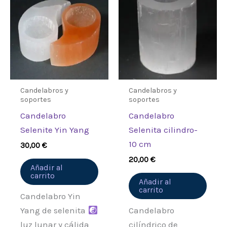
Candelabros y
Candelabros y
soportes
soportes
Candelabro
Candelabro
Selenite Yin Yang
Selenita cilindro-
10 cm
30,00
€
20,00
€
Añadir al
carrito
Añadir al
carrito
Candelabro Yin
Yang de selenita
Candelabro
luz lunar y cálida
cilíndrico de