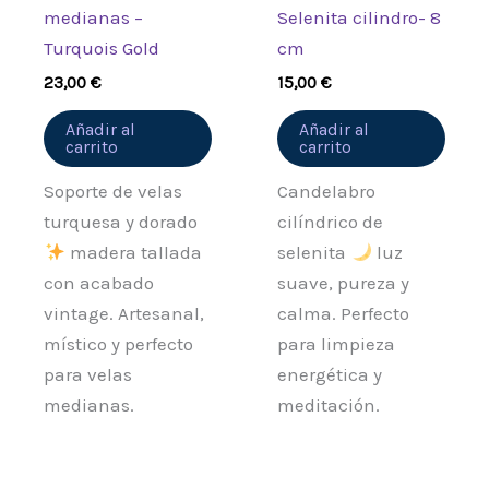
medianas –
Selenita cilindro- 8
Turquois Gold
cm
23,00
€
15,00
€
Añadir al
Añadir al
carrito
carrito
Soporte de velas
Candelabro
turquesa y dorado
cilíndrico de
madera tallada
selenita
luz
con acabado
suave, pureza y
vintage. Artesanal,
calma. Perfecto
místico y perfecto
para limpieza
para velas
energética y
medianas.
meditación.