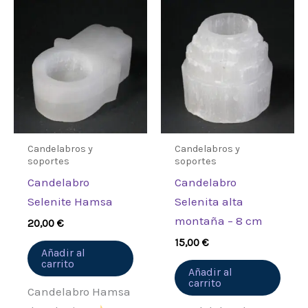
Candelabros y
Candelabros y
soportes
soportes
Candelabro
Candelabro
Selenite Hamsa
Selenita alta
montaña – 8 cm
20,00
€
15,00
€
Añadir al
carrito
Añadir al
carrito
Candelabro Hamsa