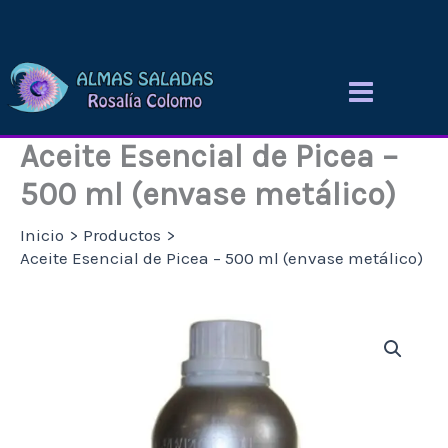
Ir
al
contenido
Aceite Esencial de Picea –
500 ml (envase metálico)
Inicio
Productos
Aceite Esencial de Picea – 500 ml (envase metálico)
Aceite
Esencial
de
Picea
–
500
ml