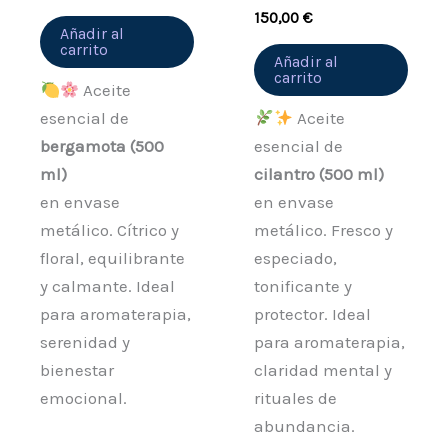
150,00
€
Añadir al
carrito
Añadir al
carrito
Aceite
esencial de
Aceite
bergamota (500
esencial de
ml)
cilantro (500 ml)
en envase
en envase
metálico. Cítrico y
metálico. Fresco y
floral, equilibrante
especiado,
y calmante. Ideal
tonificante y
para aromaterapia,
protector. Ideal
serenidad y
para aromaterapia,
bienestar
claridad mental y
emocional.
rituales de
abundancia.