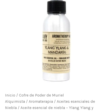
-
Ylang
Ylang
y
Mandarin
-
100ml
cantidad
Inicio
/
Cofre de Poder de Muriel
Alquimista
/
Aromaterapia
/
Aceites esenciales de
Niebla
/ Aceite esencial de niebla – Ylang Ylang y