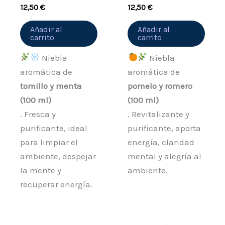
12,50
€
12,50
€
Añadir al
Añadir al
carrito
carrito
Niebla
Niebla
aromática de
aromática de
tomillo y menta
pomelo y romero
(100 ml)
(100 ml)
. Fresca y
. Revitalizante y
purificante, ideal
purificante, aporta
para limpiar el
energía, claridad
ambiente, despejar
mental y alegría al
la mente y
ambiente.
recuperar energía.