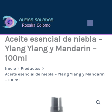
Ir
al
contenido
Aceite esencial de niebla –
Ylang Ylang y Mandarin –
100ml
Inicio
Productos
Aceite esencial de niebla – Ylang Ylang y Mandarin
– 100ml
Aceite
esencial
de
niebla