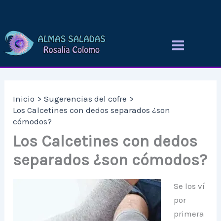
Ir
al
contenido
Inicio
Sugerencias del cofre
Los Calcetines con dedos separados ¿son
cómodos?
Los Calcetines con dedos
separados ¿son cómodos?
Se los ví
por
primera