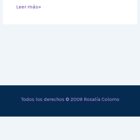
Leer más»
Todos los derechos © 2009 Rosalía Colomo
En calidad de Afiliado de Amazon, obtengo ingresos por
las compras adscritas que cumplen los requisitos