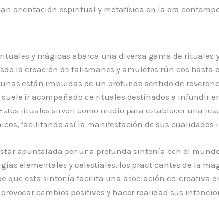
an orientación espiritual y metafísica en la era contemp
pirituales y mágicas abarca una diversa gama de rituales 
esde la creación de talismanes y amuletos rúnicos hasta e
 runas están imbuidas de un profundo sentido de reverenci
 suele ir acompañado de rituales destinados a infundir en
. Estos rituales sirven como medio para establecer una re
cos, facilitando así la manifestación de sus cualidades i
e estar apuntalada por una profunda sintonía con el mund
ergías elementales y celestiales, los practicantes de la ma
ree que esta sintonía facilita una asociación co-creativa e
a provocar cambios positivos y hacer realidad sus intencio