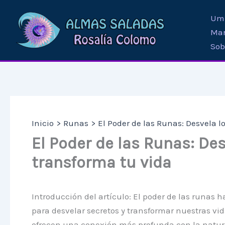
Ir
Umb
al
Mar
contenido
Sob
Inicio
Runas
El Poder de las Runas: Desvela l
El Poder de las Runas: De
transforma tu vida
Introducción del artículo: El poder de las runas 
para desvelar secretos y transformar nuestras vid
ofrecen una conexión más profunda con la naturale