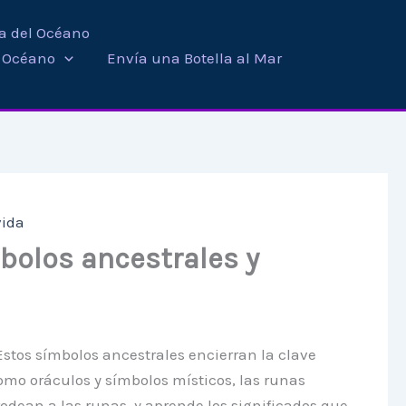
ra del Océano
i Océano
Envía una Botella al Mar
vida
mbolos ancestrales y
 Estos símbolos ancestrales encierran la clave
como oráculos y símbolos místicos, las runas
odean a las runas, y aprende los significados que