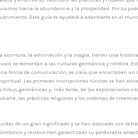
uiarnos hacia la abundancia y la prosperidad. Por su pode
brimiento. Esta guía te ayudará a adentrarte en el mund
la escritura, la adivinación y la magia, tienen una histor
s usos se remontan a las culturas germánica y nórdica. Es
na forma de comunicación; se creía que encerraban un co
spiritual. Las primeras inscripciones rúnicas se han enco
s tribus germánicas y, más tarde, de las exploraciones vik
idiana, las prácticas religiosas y los sistemas de creenc
buidas de un gran significado y se han asociado con la tra
imbólico y místico han garantizado su perdurable atractiv