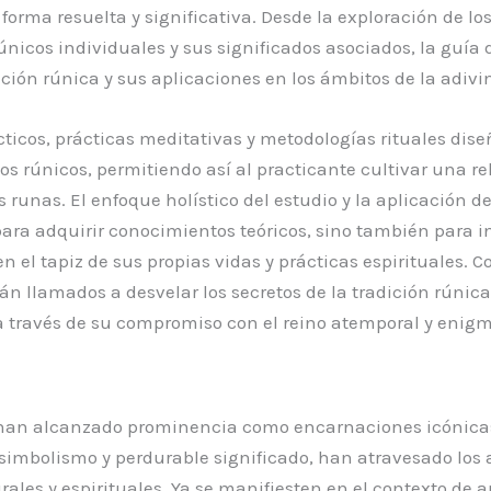
rma resuelta y significativa. Desde la exploración de los
rúnicos individuales y sus significados asociados, la guí
ión rúnica y sus aplicaciones en los ámbitos de la adivin
cticos, prácticas meditativas y metodologías rituales dis
s rúnicos, permitiendo así al practicante cultivar una re
 runas. El enfoque holístico del estudio y la aplicación de
para adquirir conocimientos teóricos, sino también para i
n el tapiz de sus propias vidas y prácticas espirituales. 
 llamados a desvelar los secretos de la tradición rúnica
a través de su compromiso con el reino atemporal y enigm
os han alcanzado prominencia como encarnaciones icónicas 
simbolismo y perdurable significado, han atravesado los 
rales y espirituales. Ya se manifiesten en el contexto de 