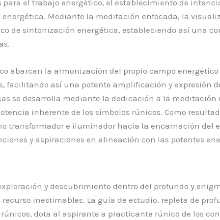
para el trabajo energético, el establecimiento de intenci
nergética. Mediante la meditación enfocada, la visualiza
co de sintonización energética, estableciendo así una co
as.
único abarcan la armonización del propio campo energético
, facilitando así una potente amplificación y expresión d
s se desarrolla mediante la dedicación a la meditación rú
potencia inherente de los símbolos rúnicos. Como resultad
no transformador e iluminador hacia la encarnación del 
enciones y aspiraciones en alineación con las potentes ene
xploración y descubrimiento dentro del profundo y enigmá
recurso inestimables. La guía de estudio, repleta de pro
s rúnicos, dota al aspirante a practicante rúnico de los co