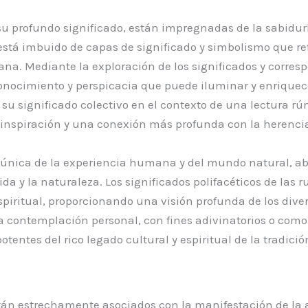
su profundo significado, están impregnadas de la sabidurí
a está imbuido de capas de significado y simbolismo que r
ana. Mediante la exploración de los significados y corresp
ocimiento y perspicacia que puede iluminar y enriquecer s
su significado colectivo en el contexto de una lectura rú
, inspiración y una conexión más profunda con la herencia 
 única de la experiencia humana y del mundo natural, ab
vida y la naturaleza. Los significados polifacéticos de las
iritual, proporcionando una visión profunda de los diver
 la contemplación personal, con fines adivinatorios o como
entes del rico legado cultural y espiritual de la tradición
están estrechamente asociados con la manifestación de la 