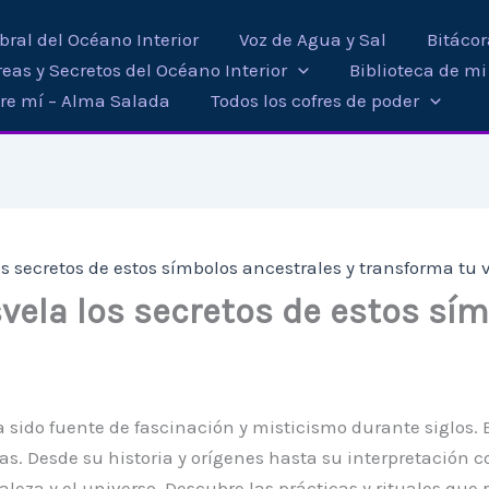
ral del Océano Interior
Voz de Agua y Sal
Bitáco
eas y Secretos del Océano Interior
Biblioteca de m
re mí – Alma Salada
Todos los cofres de poder
os secretos de estos símbolos ancestrales y transforma tu 
svela los secretos de estos sí
ha sido fuente de fascinación y misticismo durante siglos.
as. Desde su historia y orígenes hasta su interpretación 
za y el universo. Descubre las prácticas y rituales que r