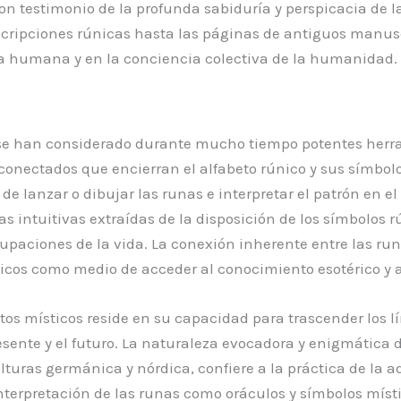
n testimonio de la profunda sabiduría y perspicacia de l
ipciones rúnicas hasta las páginas de antiguos manuscrit
ria humana y en la conciencia colectiva de la humanidad.
s
, se han considerado durante mucho tiempo potentes herra
conectados que encierran el alfabeto rúnico y sus símbolo
de lanzar o dibujar las runas e interpretar el patrón en e
eas intuitivas extraídas de la disposición de los símbolos
paciones de la vida. La conexión inherente entre las runa
nicos como medio de acceder al conocimiento esotérico y a 
os místicos reside en su capacidad para trascender los lí
resente y el futuro. La naturaleza evocadora y enigmática
ulturas germánica y nórdica, confiere a la práctica de la
interpretación de las runas como oráculos y símbolos mís