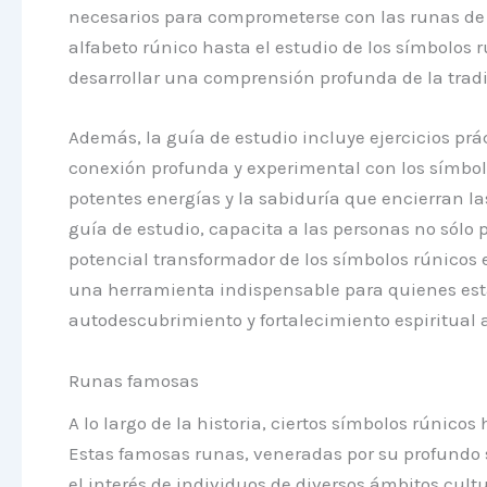
necesarios para comprometerse con las runas de fo
alfabeto rúnico hasta el estudio de los símbolos 
desarrollar una comprensión profunda de la tradic
Además, la guía de estudio incluye ejercicios prá
conexión profunda y experimental con los símbolo
potentes energías y la sabiduría que encierran las
guía de estudio, capacita a las personas no sólo 
potencial transformador de los símbolos rúnicos e
una herramienta indispensable para quienes están
autodescubrimiento y fortalecimiento espiritual 
Runas famosas
A lo largo de la historia, ciertos símbolos rúnic
Estas famosas runas, veneradas por su profundo 
el interés de individuos de diversos ámbitos cultu