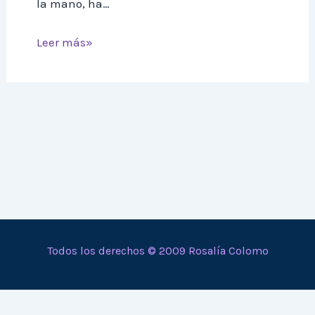
la mano, ha…
Leer más»
Todos los derechos © 2009 Rosalía Colomo
En calidad de Afiliado de Amazon, obtengo ingresos por